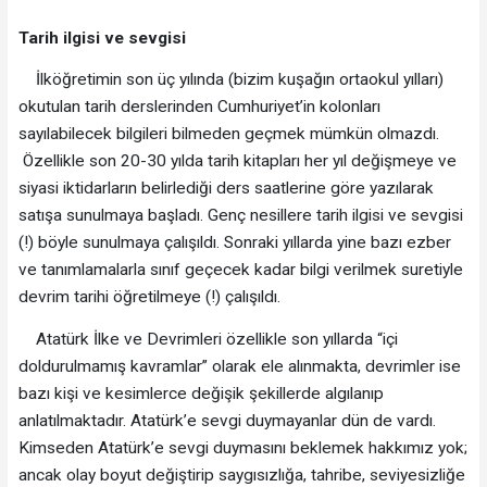
Tarih ilgisi ve sevgisi
İlköğretimin son üç yılında (bizim kuşağın ortaokul yılları)
okutulan tarih derslerinden Cumhuriyet’in kolonları
sayılabilecek bilgileri bilmeden geçmek mümkün olmazdı.
Özellikle son 20-30 yılda tarih kitapları her yıl değişmeye ve
siyasi iktidarların belirlediği ders saatlerine göre yazılarak
satışa sunulmaya başladı. Genç nesillere tarih ilgisi ve sevgisi
(!) böyle sunulmaya çalışıldı. Sonraki yıllarda yine bazı ezber
ve tanımlamalarla sınıf geçecek kadar bilgi verilmek suretiyle
devrim tarihi öğretilmeye (!) çalışıldı.
Atatürk İlke ve Devrimleri özellikle son yıllarda “içi
doldurulmamış kavramlar” olarak ele alınmakta, devrimler ise
bazı kişi ve kesimlerce değişik şekillerde algılanıp
anlatılmaktadır. Atatürk’e sevgi duymayanlar dün de vardı.
Kimseden Atatürk’e sevgi duymasını beklemek hakkımız yok;
ancak olay boyut değiştirip saygısızlığa, tahribe, seviyesizliğe