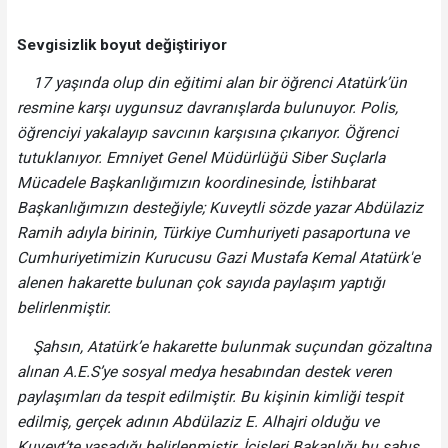
Sevgisizlik boyut değiştiriyor
17 yaşında olup din eğitimi alan bir öğrenci Atatürk’ün
resmine karşı uygunsuz davranışlarda bulunuyor. Polis,
öğrenciyi yakalayıp savcının karşısına çıkarıyor. Öğrenci
tutuklanıyor. Emniyet Genel Müdürlüğü Siber Suçlarla
Mücadele Başkanlığımızın koordinesinde, İstihbarat
Başkanlığımızın desteğiyle; Kuveytli sözde yazar Abdülaziz
Ramih adıyla birinin, Türkiye Cumhuriyeti pasaportuna ve
Cumhuriyetimizin Kurucusu Gazi Mustafa Kemal Atatürk'e
alenen hakarette bulunan çok sayıda paylaşım yaptığı
belirlenmiştir.
Şahsın, Atatürk’e hakarette bulunmak suçundan gözaltına
alınan A.E.S’ye sosyal medya hesabından destek veren
paylaşımları da tespit edilmiştir. Bu kişinin kimliği tespit
edilmiş, gerçek adının Abdülaziz E. Alhajri olduğu ve
Kuveyt’te yaşadığı belirlenmiştir. İçişleri Bakanlığı bu şahıs