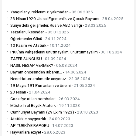
Yangınlar yüreklerimizi yakmadan -
05.06.2025
23 Nisan1920 Ulusal Egemenlik ve Çocuk Bayramı -
28.04.2025
Suriye’deki gelişmeler, Rus ve ABD varlığı -
28.03.2025
Tezatlar ülkesinden -
05.01.2025
Öğretmenler Günü -
24.11.2024
10 Kasım ve Atatürk -
10.11.2024
PKK’nın vahşetlerini unutmayalım, unutturmayalım -
30.10.2024
ZAFER SÜNGÜSÜ -
01.09.2024
NASIL HESAP VERMEK? -
06.08.2024
Bayram öncesinden itibaren… -
14.06.2024
Nene Hatun’u rahmetle anıyoruz -
22.05.2024
19 Mayıs 1919’un anlam ve önemi -
21.05.2024
23 Nisan -
21.04.2024
Gazze’ye atılan bombalar! -
26.03.2024
Müsterih ol Büyük Atatürk -
19.11.2023
Cumhuriyet Bayramı (29 Ekim 1923) -
28.10.2023
Atatürk’e saygısızlık -
24.09.2023
AP TÜRKİYE RAPORU -
14.07.2023
Hayvanlara eziyet -
28.06.2023