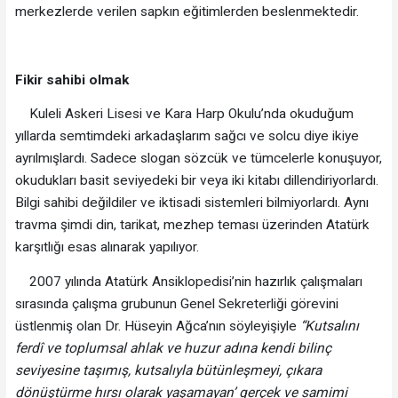
merkezlerde verilen sapkın eğitimlerden beslenmektedir.
Fikir sahibi olmak
Kuleli Askeri Lisesi ve Kara Harp Okulu’nda okuduğum
yıllarda semtimdeki arkadaşlarım sağcı ve solcu diye ikiye
ayrılmışlardı. Sadece slogan sözcük ve tümcelerle konuşuyor,
okudukları basit seviyedeki bir veya iki kitabı dillendiriyorlardı.
Bilgi sahibi değildiler ve iktisadi sistemleri bilmiyorlardı. Aynı
travma şimdi din, tarikat, mezhep teması üzerinden Atatürk
karşıtlığı esas alınarak yapılıyor.
2007 yılında Atatürk Ansiklopedisi’nin hazırlık çalışmaları
sırasında çalışma grubunun Genel Sekreterliği görevini
üstlenmiş olan Dr. Hüseyin Ağca’nın söyleyişiyle
“Kutsalını
ferdî ve toplumsal ahlak ve huzur adına kendi bilinç
seviyesine taşımış, kutsalıyla bütünleşmeyi, çıkara
dönüştürme hırsı olarak yaşamayan’ gerçek ve samimi